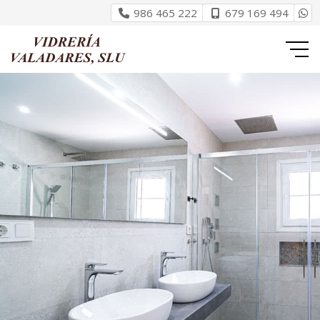
986 465 222
679 169 494