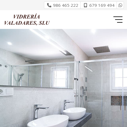
986 465 222
679 169 494